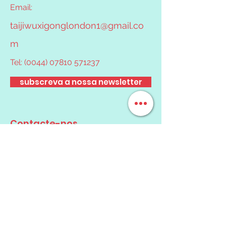
Email:
taijiwuxigonglondon1@gmail.co
m
Tel:
(0044) 07810 571237
subscreva a nossa newsletter
Contacte-nos
Nome
Email