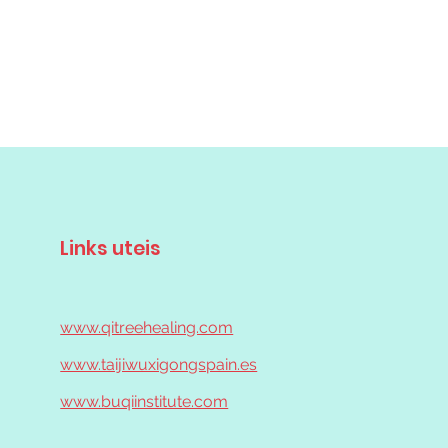
Links uteis
www.qitreehealing.com
www.taijiwuxigongspain.es
www.buqiinstitute.com