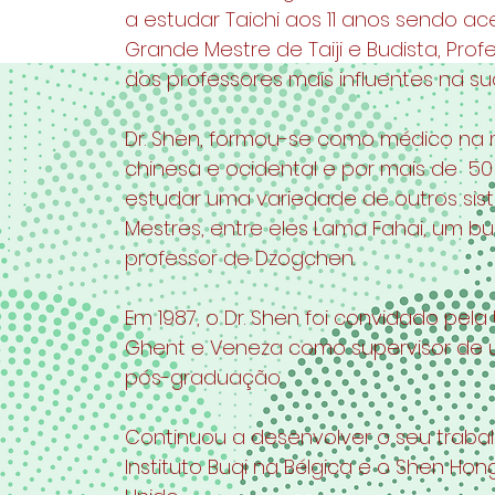
a estudar Taichi aos 11 anos sendo a
Grande Mestre de Taiji e Budista, Pro
dos professores mais influentes na su
Dr. Shen, formou-se como médico na m
chinesa e ocidental e
por mais de 50
estudar uma variedade de outros sis
Mestres, entre eles Lama Fahai, um b
professor de Dzogchen.
Em 1987, o Dr. Shen foi convidado pela
Ghent e Veneza como supervisor de
pós-graduação.
Continuou a desenvolver o seu traba
Instituto Buqi na Bélgica e o Shen Ho