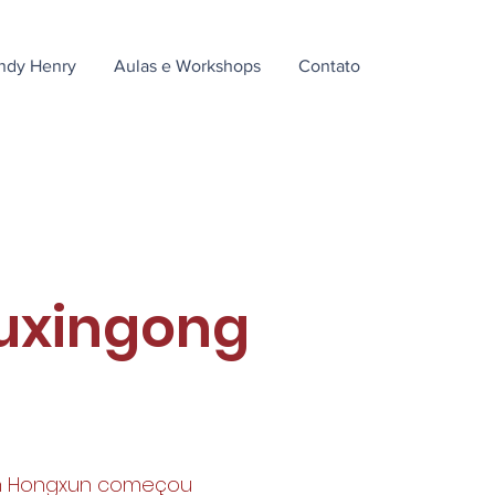
ndy Henry
Aulas e Workshops
Contato
wuxingong
hen Hongxun começou