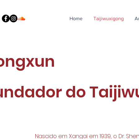
Home
Taijiwuxigong
A
Hongxun
fundador do Taiji
Nascido em Xangai em 1939, o Dr. S