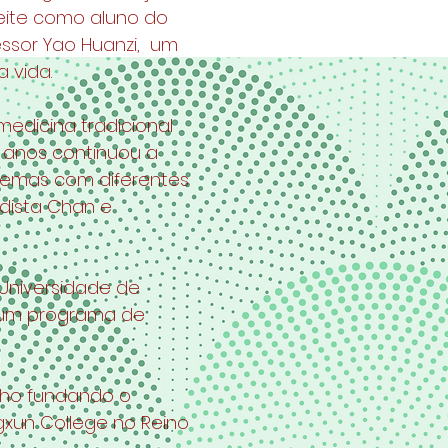
ceite como aluno do
fessor Yao Huanzi, um
a vida.
edicina tradicional
 anos continuou a
temas com diferentes
udista Chan e
 Universidade de
 um programa de
lho fundando o
ngxun College no Reino