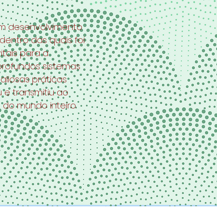
um desenvolvimento
dentro das quais foi
itais para a
profundos sistemas
aliosas práticas
u e transmitiu ao
do mundo inteiro.