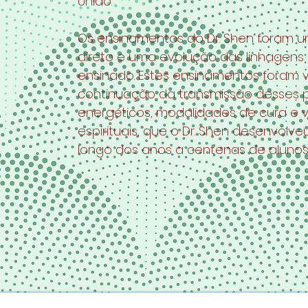
Unido.
Os ensinamentos do Dr. Shen foram 
direto e uma evolução das linhagens 
ensinado. Estes ensinamentos foram v
continuação da transmissão desses 
energéticos, modalidades de cura e v
espirituais, que o Dr. Shen desenvolve
longo dos anos a centenas de alunos 