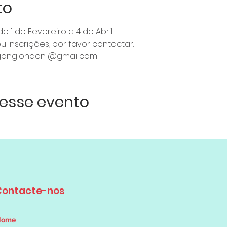
to
e 1 de Fevereiro a 4 de Abril
 inscrições, por favor contactar: 
xigonglondon1@gmail.com 
esse evento
Contacte-nos
Nome