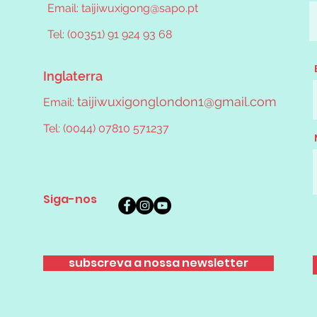
Email:
taijiwuxigong@sapo.pt
Tel: (00351) 91 924 93 68
Inglaterra
taijiwuxigonglondon1@gmail.com
Email:
Tel:
(0044) 07810 571237
Siga-nos
subscreva a nossa newsletter