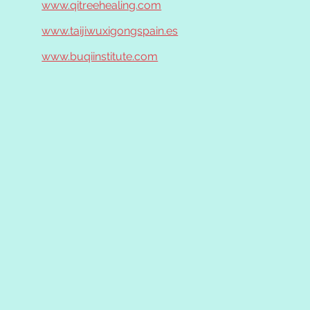
www.qitreehealing.com
www.taijiwuxigongspain.es
www.buqiinstitute.com