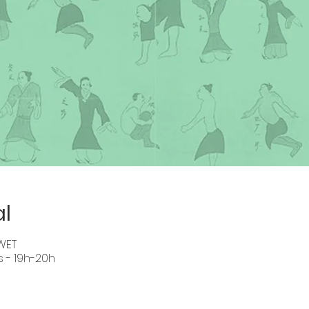
al
 WET
s - 19h-20h