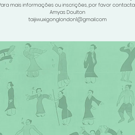
Para mais informações ou inscrições, por favor contactar
Amyas Doulton
taijiwuxigonglondon1@gmail.com