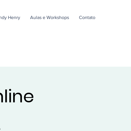
ndy Henry
Aulas e Workshops
Contato
nline
o