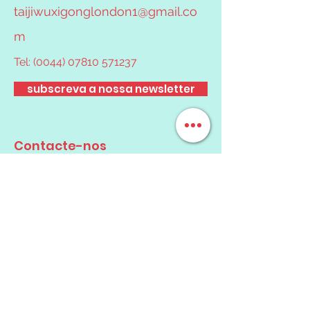
taijiwuxigonglondon1@gmail.co
m
Tel:
(0044) 07810 571237
subscreva a nossa newsletter
Contacte-nos
Nome
Email
Mensagem